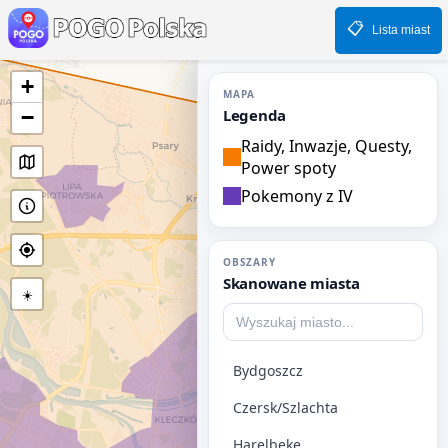
📋
Lista miast
+
MAPA
−
Legenda
Raidy, Inwazje, Questy,
Power spoty
Pokemony z IV
OBSZARY
Skanowane miasta
☀️
Bydgoszcz
Czersk/Szlachta
Harelbeke