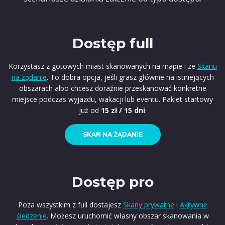
Dostęp full
Korzystasz z gotowych miast skanowanych na mapie i ze
Skanu
na żądanie
. To dobra opcja, jeśli grasz głównie na istniejących
obszarach albo chcesz doraźnie przeskanować konkretne
miejsce podczas wyjazdu, wakacji lub eventu. Pakiet startowy
już od
15 zł / 15 dni
.
SKAN NA ŻĄDANIE
Dostęp pro
Poza wszystkim z full dostajesz
Skany prywatne
i
Aktywne
śledzenie
. Możesz uruchomić własny obszar skanowania w