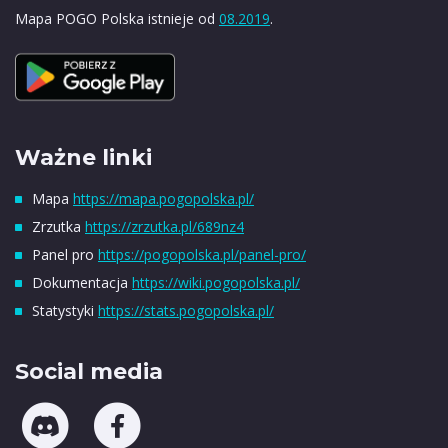
Mapa POGO Polska istnieje od
08.2019
.
Ważne linki
Mapa
https://mapa.pogopolska.pl/
Zrzutka
https://zrzutka.pl/689nz4
Panel pro
https://pogopolska.pl/panel-pro/
Dokumentacja
https://wiki.pogopolska.pl/
Statystyki
https://stats.pogopolska.pl/
Social media